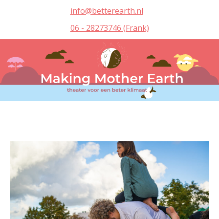
info@betterearth.nl
06 - 28273746 (Frank)